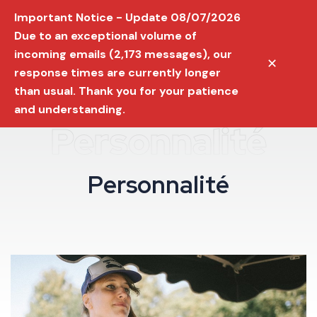
Important Notice - Update 08/07/2026
Due to an exceptional volume of
incoming emails (2,173 messages), our
✕
response times are currently longer
than usual. Thank you for your patience
and understanding.
Personnalité
P
e
r
s
o
n
n
a
l
i
t
é