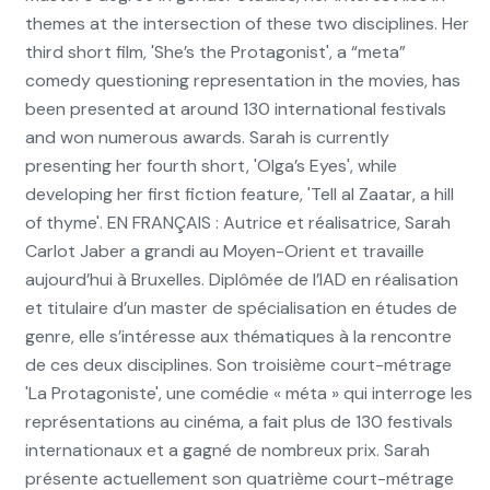
themes at the intersection of these two disciplines. Her
third short film, 'She’s the Protagonist', a “meta”
comedy questioning representation in the movies, has
been presented at around 130 international festivals
and won numerous awards. Sarah is currently
presenting her fourth short, 'Olga’s Eyes', while
developing her first fiction feature, 'Tell al Zaatar, a hill
of thyme'. EN FRANÇAIS : Autrice et réalisatrice, Sarah
Carlot Jaber a grandi au Moyen-Orient et travaille
aujourd’hui à Bruxelles. Diplômée de l’IAD en réalisation
et titulaire d’un master de spécialisation en études de
genre, elle s’intéresse aux thématiques à la rencontre
de ces deux disciplines. Son troisième court-métrage
'La Protagoniste', une comédie « méta » qui interroge les
représentations au cinéma, a fait plus de 130 festivals
internationaux et a gagné de nombreux prix. Sarah
présente actuellement son quatrième court-métrage