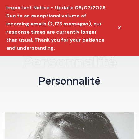
Important Notice - Update 08/07/2026
Due to an exceptional volume of
incoming emails (2,173 messages), our
✕
response times are currently longer
than usual. Thank you for your patience
and understanding.
Personnalité
P
e
r
s
o
n
n
a
l
i
t
é