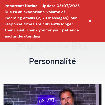
Important Notice - Update 08/07/2026
Due to an exceptional volume of
incoming emails (2,173 messages), our
✕
response times are currently longer
than usual. Thank you for your patience
and understanding.
Personnalité
P
e
r
s
o
n
n
a
l
i
t
é