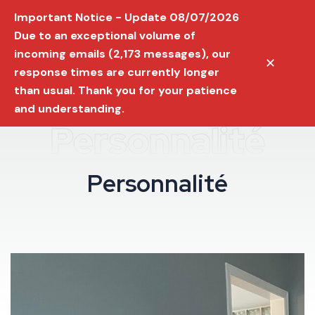
Important Notice - Update 08/07/2026
Due to an exceptional volume of
incoming emails (2,173 messages), our
✕
response times are currently longer
than usual. Thank you for your patience
and understanding.
Personnalité
P
e
r
s
o
n
n
a
l
i
t
é